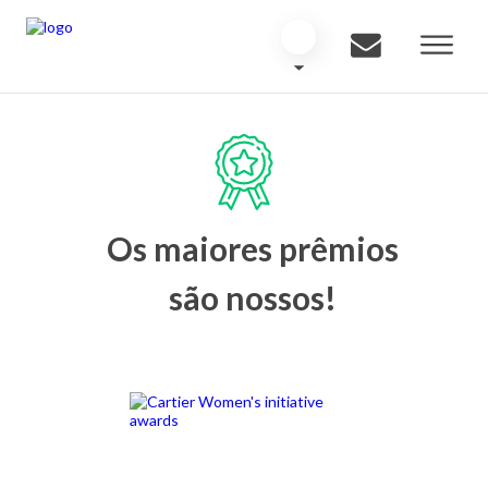
Os maiores prêmios
são nossos!