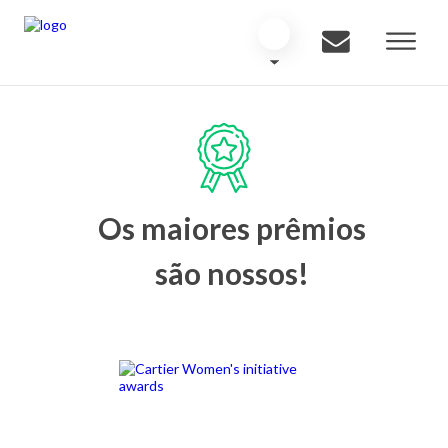
Os maiores prêmios
são nossos!