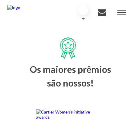
Os maiores prêmios
são nossos!