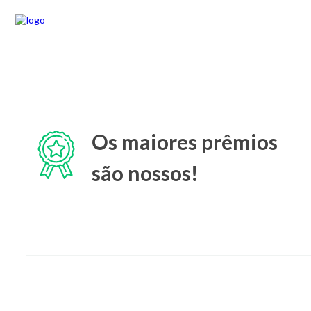
Os maiores prêmios
são nossos!