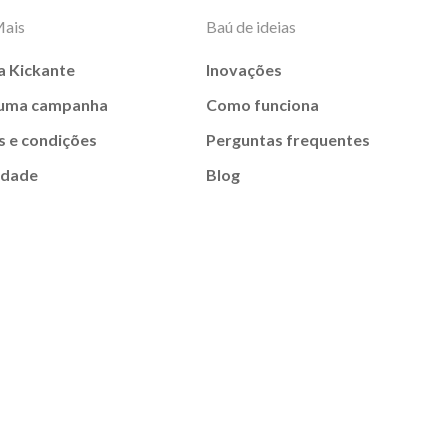
Mais
Baú de ideias
a Kickante
Inovações
 uma campanha
Como funciona
 e condições
Perguntas frequentes
idade
Blog