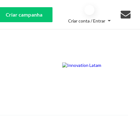
Criar campanha
Criar conta / Entrar