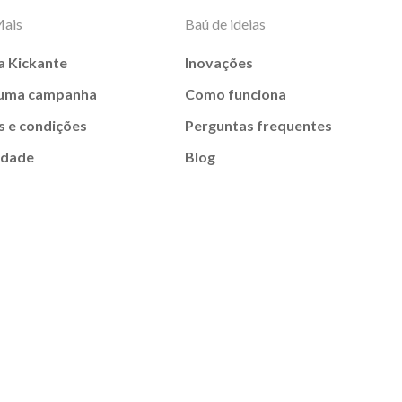
Mais
Baú de ideias
a Kickante
Inovações
 uma campanha
Como funciona
 e condições
Perguntas frequentes
idade
Blog