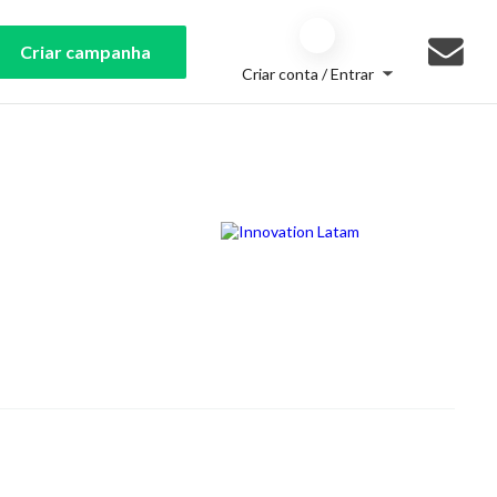
Criar campanha
Criar conta / Entrar