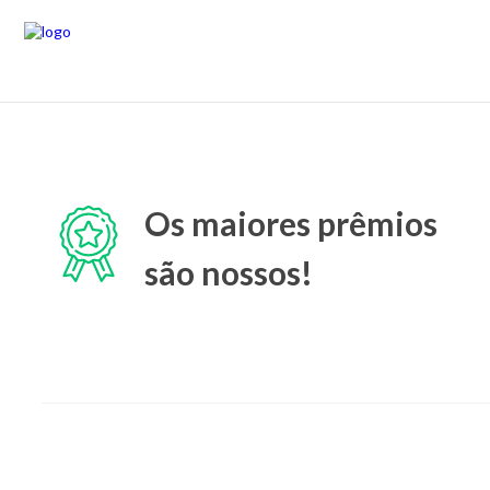
Os maiores prêmios
são nossos!