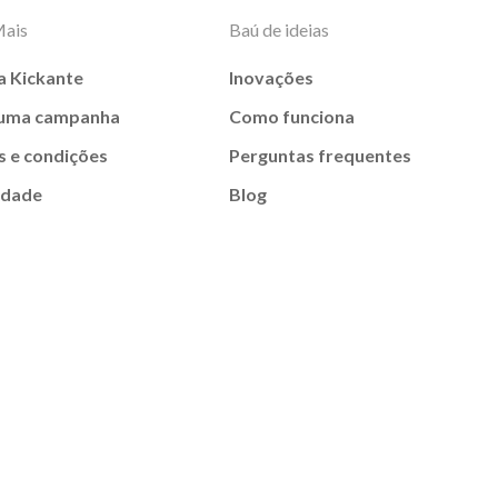
Mais
Baú de ideias
a Kickante
Inovações
 uma campanha
Como funciona
 e condições
Perguntas frequentes
idade
Blog