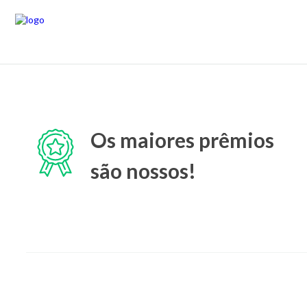
Os maiores prêmios
são nossos!