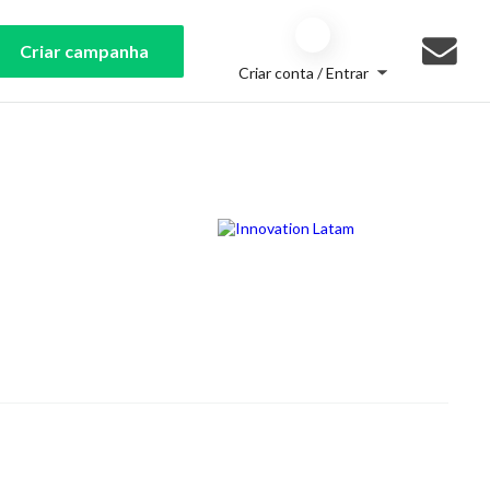
Criar campanha
Criar conta / Entrar