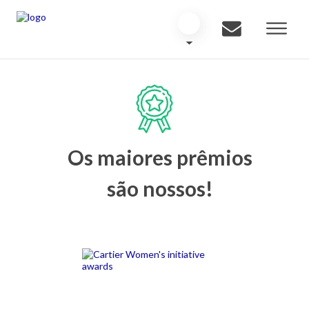
Os maiores prêmios
são nossos!