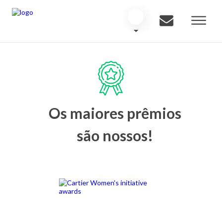
Os maiores prêmios
são nossos!