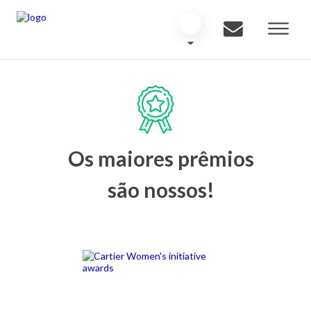
Os maiores prêmios
são nossos!