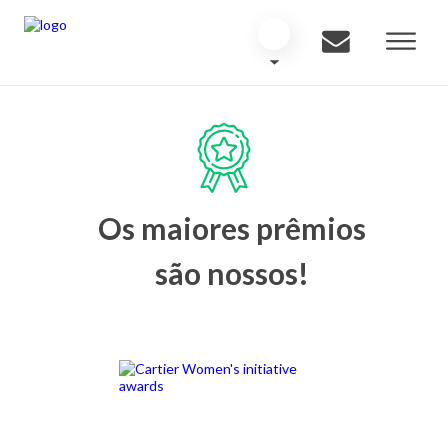
Os maiores prêmios
são nossos!