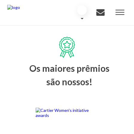
Os maiores prêmios
são nossos!