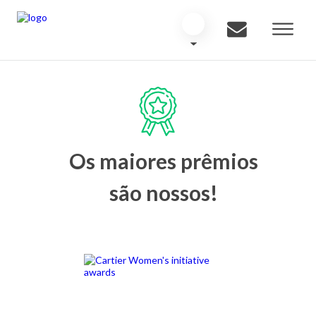
Os maiores prêmios
são nossos!