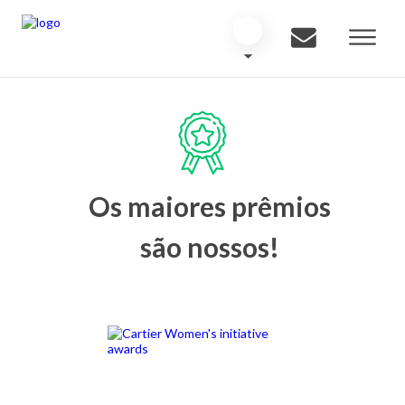
Os maiores prêmios
são nossos!