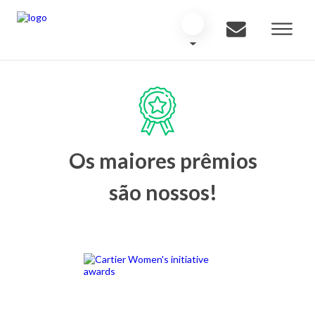
Os maiores prêmios
são nossos!