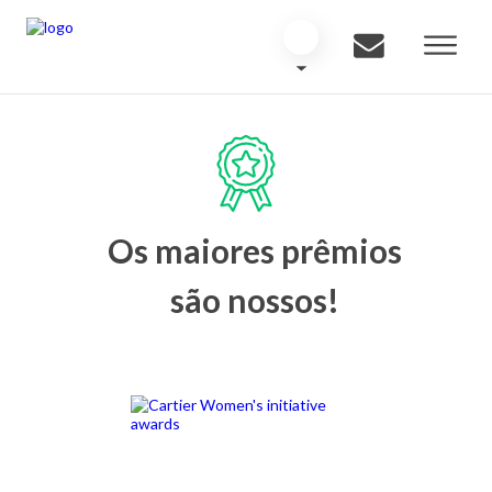
Os maiores prêmios
são nossos!