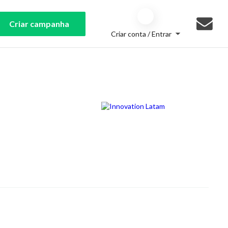
Criar campanha
Criar conta / Entrar