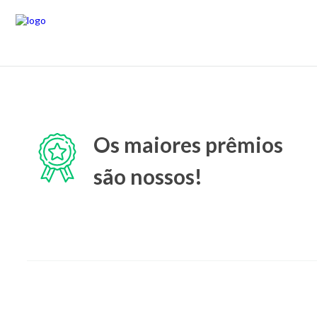
Os maiores prêmios
são nossos!