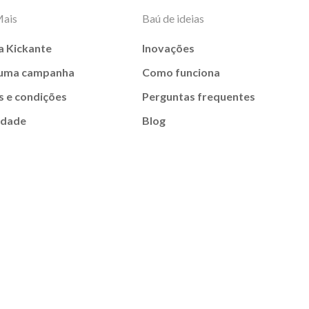
Mais
Baú de ideias
a Kickante
Inovações
 uma campanha
Como funciona
 e condições
Perguntas frequentes
idade
Blog