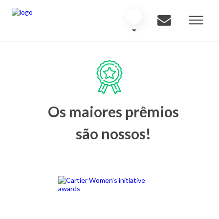
Os maiores prêmios
são nossos!