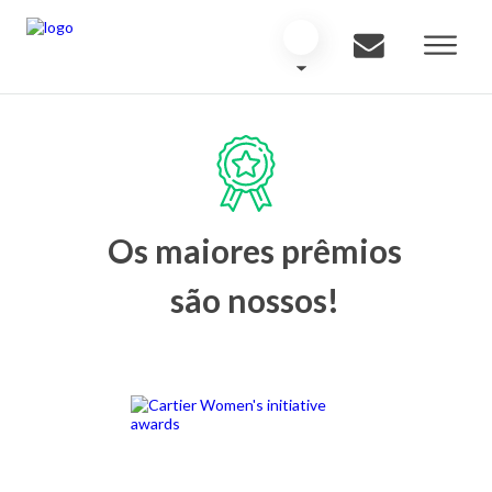
Os maiores prêmios
são nossos!