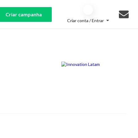
Criar campanha
Criar conta / Entrar