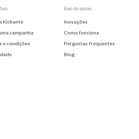
Mais
Baú de ideias
a Kickante
Inovações
 uma campanha
Como funciona
 e condições
Perguntas frequentes
idade
Blog