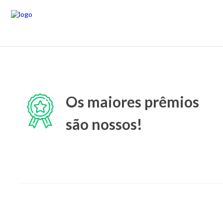
Os maiores prêmios
são nossos!