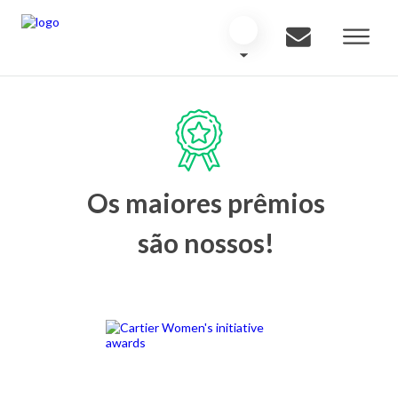
Os maiores prêmios
são nossos!