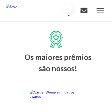
Os maiores prêmios
são nossos!