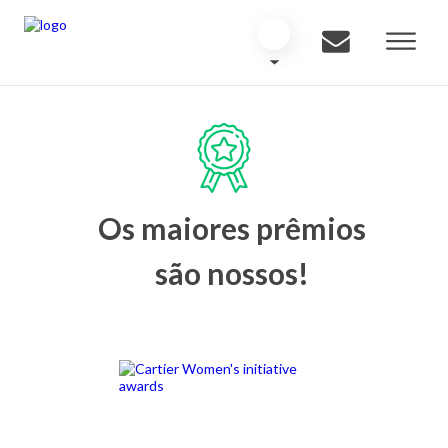
Os maiores prêmios
são nossos!