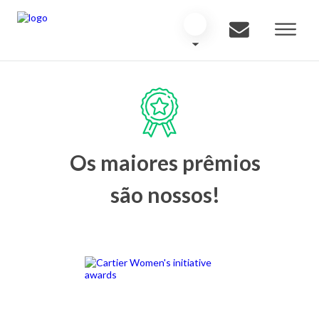
Os maiores prêmios
são nossos!