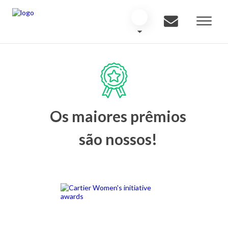
Os maiores prêmios
são nossos!