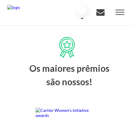
Os maiores prêmios
são nossos!