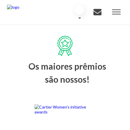
Os maiores prêmios
são nossos!