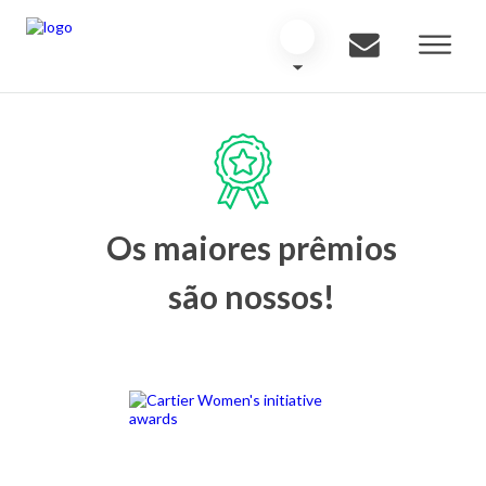
Os maiores prêmios
são nossos!