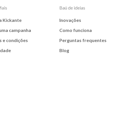
Mais
Baú de ideias
a Kickante
Inovações
 uma campanha
Como funciona
 e condições
Perguntas frequentes
idade
Blog