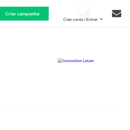
Criar campanha
Criar conta / Entrar