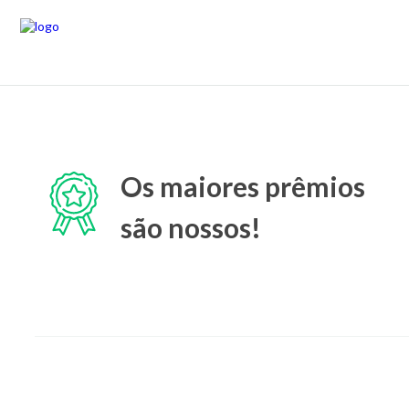
Os maiores prêmios
são nossos!