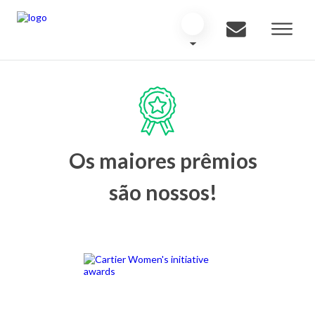
Os maiores prêmios
são nossos!