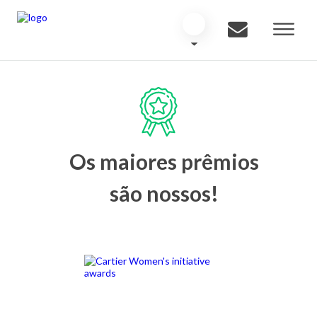
Os maiores prêmios
são nossos!