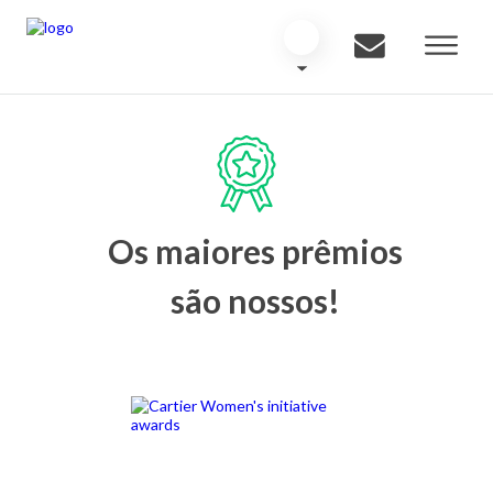
Os maiores prêmios
são nossos!