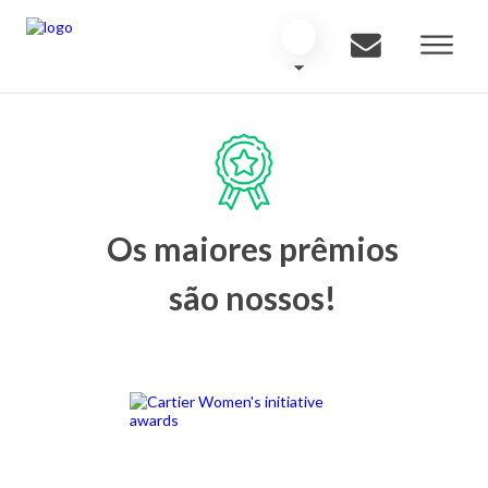
Os maiores prêmios
são nossos!