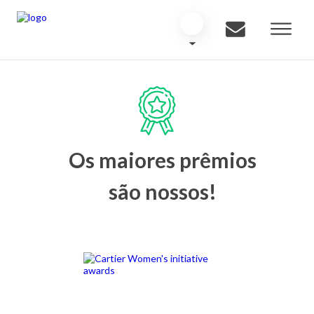
Os maiores prêmios
são nossos!