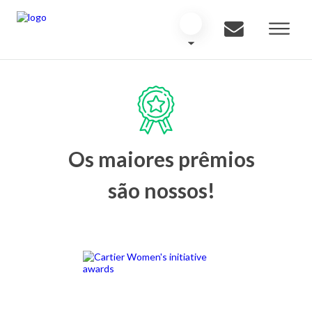
Os maiores prêmios
são nossos!