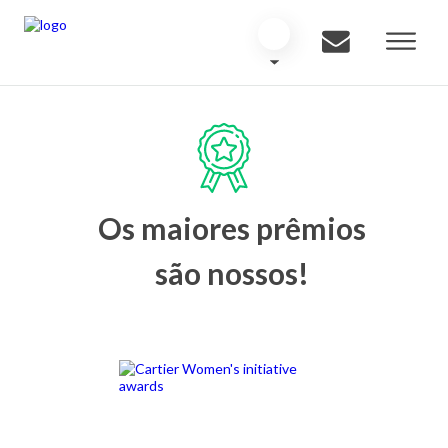
Os maiores prêmios
são nossos!