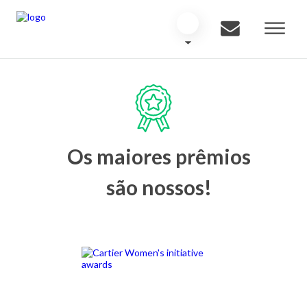
Os maiores prêmios
são nossos!