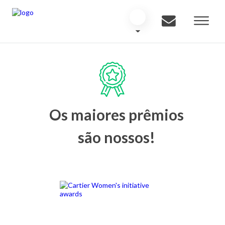
Os maiores prêmios
são nossos!