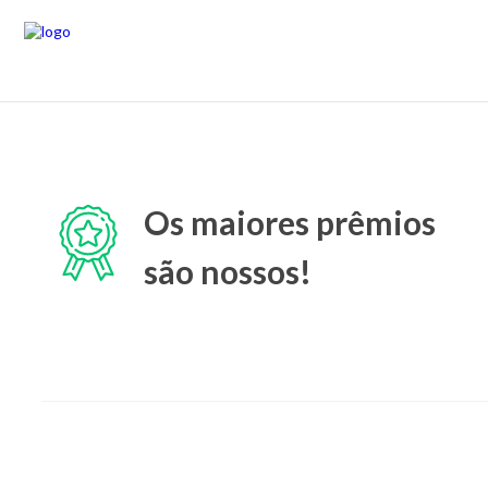
Os maiores prêmios
são nossos!