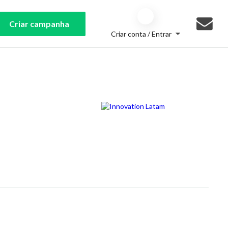
Criar campanha
Criar conta / Entrar