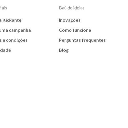
Mais
Baú de ideias
a Kickante
Inovações
 uma campanha
Como funciona
 e condições
Perguntas frequentes
idade
Blog