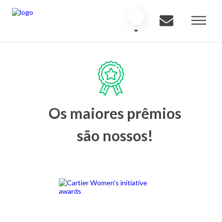
Os maiores prêmios
são nossos!