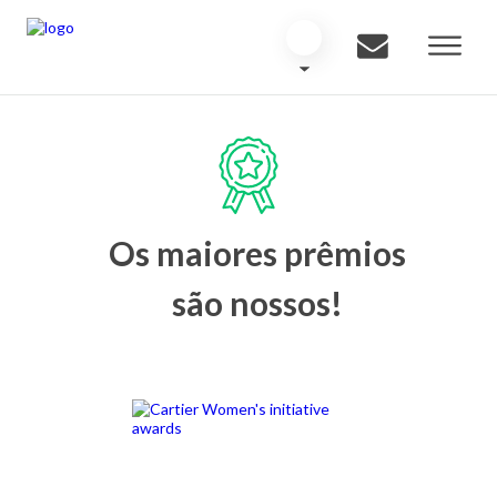
Os maiores prêmios
são nossos!