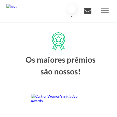
Os maiores prêmios
são nossos!