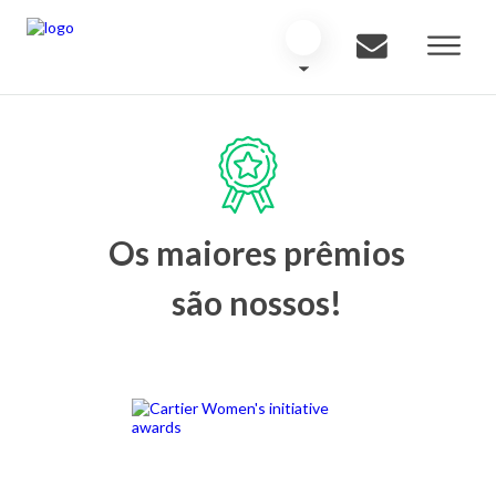
Os maiores prêmios
são nossos!