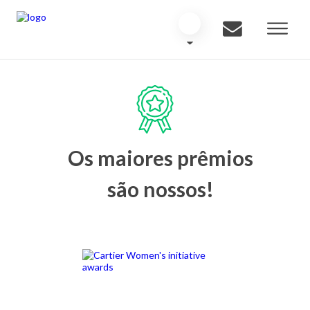
Os maiores prêmios
são nossos!