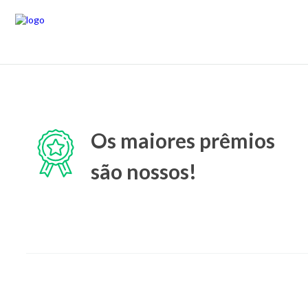
Os maiores prêmios
são nossos!