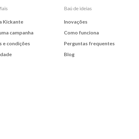
Mais
Baú de ideias
a Kickante
Inovações
 uma campanha
Como funciona
 e condições
Perguntas frequentes
idade
Blog