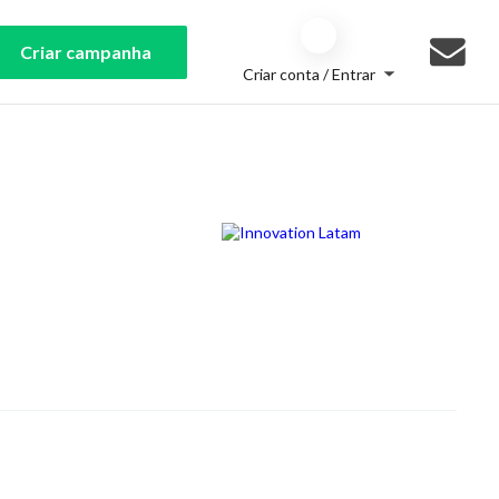
Criar campanha
Criar conta / Entrar