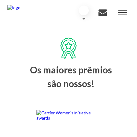
Os maiores prêmios
são nossos!