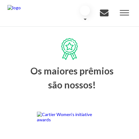
Os maiores prêmios
são nossos!