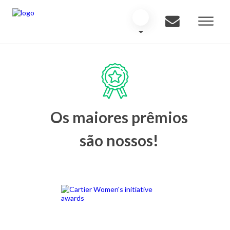
Os maiores prêmios
são nossos!