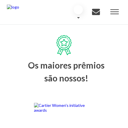
Os maiores prêmios
são nossos!