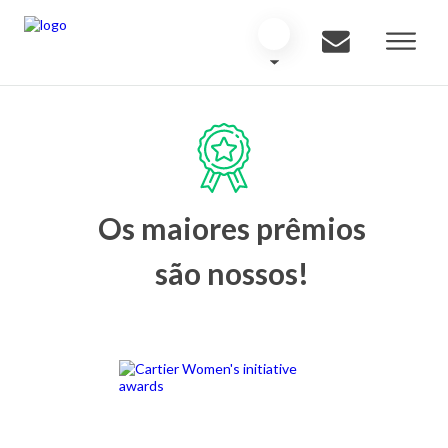
Os maiores prêmios
são nossos!