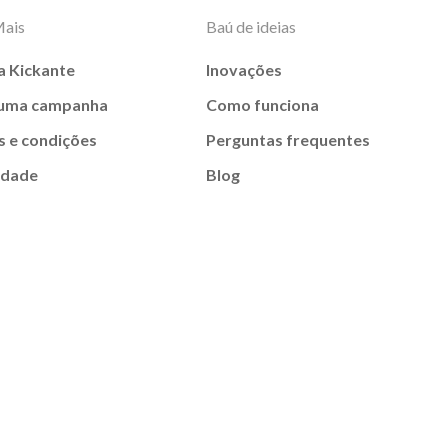
Mais
Baú de ideias
a Kickante
Inovações
 uma campanha
Como funciona
 e condições
Perguntas frequentes
idade
Blog