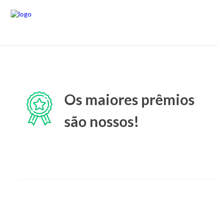
Os maiores prêmios
são nossos!