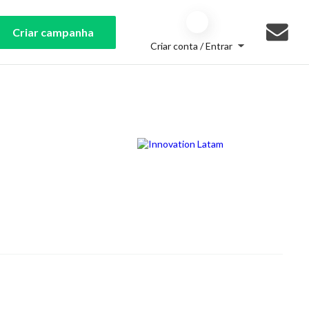
Criar campanha
Criar conta / Entrar